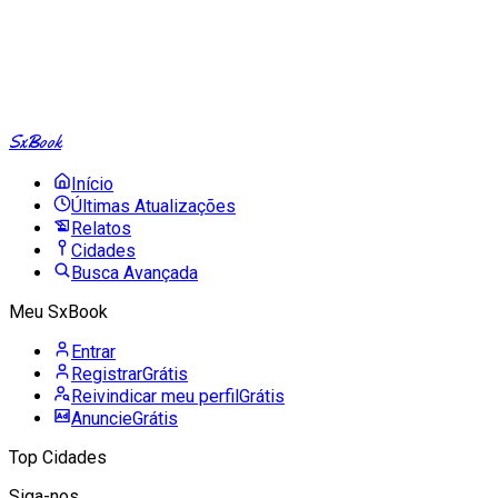
SxBook
Início
Últimas Atualizações
Relatos
Cidades
Busca Avançada
Meu SxBook
Entrar
Registrar
Grátis
Reivindicar meu perfil
Grátis
Anuncie
Grátis
Top Cidades
Siga-nos